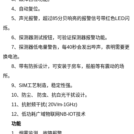
4、自动复位。
5、声光报警，超过85分贝响亮的报警信号带红色LED闪
烁。
6、探测器测试按钮，可验证探测器报警功能。
7、探测器低电量警告，每40秒会发出哔声，表明需要更
换电池。
8、带有防拆设计，可安装于房车，船舶等有震动的场
所。
9、SIM工艺制造，稳定性强。
10、防尘、 防虫、抗白光干扰设计。
11、抗射频干扰( 20V/m-1GHz)
12、低功耗广域物联网NB-IOT技术
功能
1、烟雾监测、故障报警