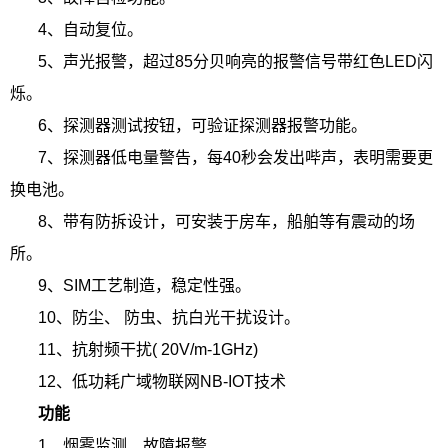
4、自动复位。
5、声光报警，超过85分贝响亮的报警信号带红色LED闪
烁。
6、探测器测试按钮，可验证探测器报警功能。
7、探测器低电量警告，每40秒会发出哔声，表明需要更
换电池。
8、带有防拆设计，可安装于房车，船舶等有震动的场
所。
9、SIM工艺制造，稳定性强。
10、防尘、 防虫、抗白光干扰设计。
11、抗射频干扰( 20V/m-1GHz)
12、低功耗广域物联网NB-IOT技术
功能
1、烟雾监测、故障报警